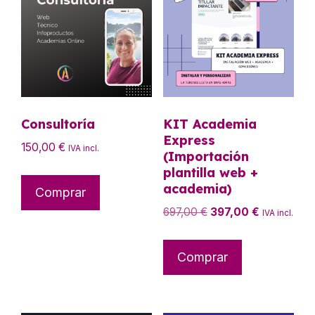
Consultoría
KIT Academia
Express
150,00
€
IVA incl.
(Importación
plantilla web +
academia)
Comprar
El
El
697,00
€
397,00
€
IVA incl.
precio
precio
original
actual
Comprar
era:
es:
697,00 €.
397,00 €.