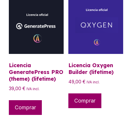
Licencia
Licencia Oxygen
GeneratePress PRO
Builder (lifetime)
(theme) (lifetime)
49,00
€
IVA incl.
39,00
€
IVA incl.
Comprar
Comprar