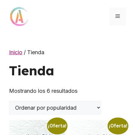
Saltar
al
MENÚ
contenido
Inicio
/ Tienda
Tienda
Ordenado
Mostrando los 6 resultados
por
popularidad
¡Oferta!
¡Oferta!