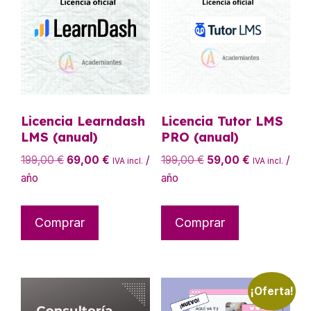
Licencia Learndash
Licencia Tutor LMS
LMS (anual)
PRO (anual)
El
El
El
El
199,00
€
69,00
€
/
199,00
€
59,00
€
/
IVA incl.
IVA incl.
precio
precio
precio
precio
año
año
original
actual
original
actual
era:
es:
era:
es:
Comprar
Comprar
199,00 €.
69,00 €.
199,00 €.
59,00 €.
¡Oferta!